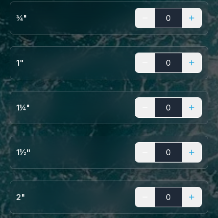
¾"
1"
1¼"
1½"
2"