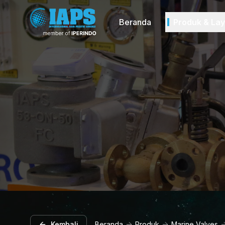
Beranda
Produk & La
Kembali
Beranda
Produk
Marine Valves