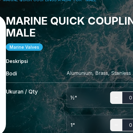
MARINE QUICK COUPLI
MALE
Marine Valves
Deskripsi
Alumunium, Brass, Stainless 
Bodi
Ukuran / Qty
½"
1"