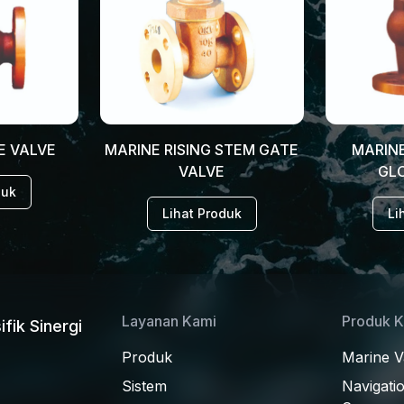
E VALVE
MARINE RISING STEM GATE
MARIN
VALVE
GL
duk
Lihat Produk
Li
Layanan Kami
Produk 
ifik Sinergi
Produk
Marine V
Sistem
Navigati