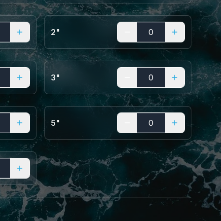
2"
3"
5"