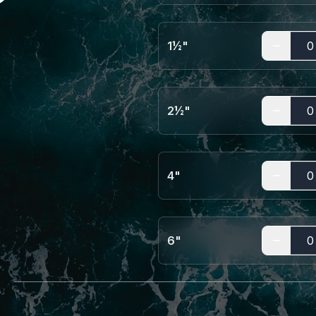
1½"
2½"
4"
6"