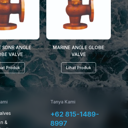
E SDNR ANGLE
MARINE ANGLE GLOBE
OBE VALVE
VALVE
hat Produk
Lihat Produk
Kami
Tanya Kami
+62 815-1489-
alves
8997
on &