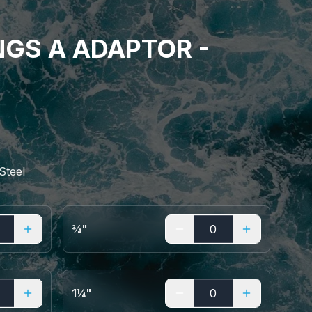
NGS A ADAPTOR -
Steel
¾"
1¼"