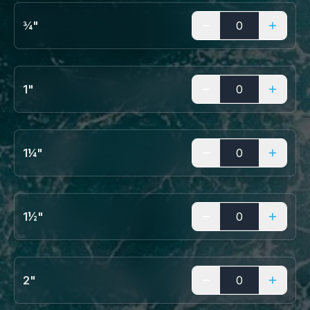
¾"
1"
1¼"
1½"
2"