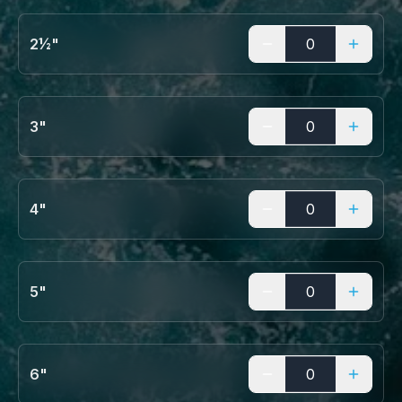
2½"
3"
4"
5"
6"