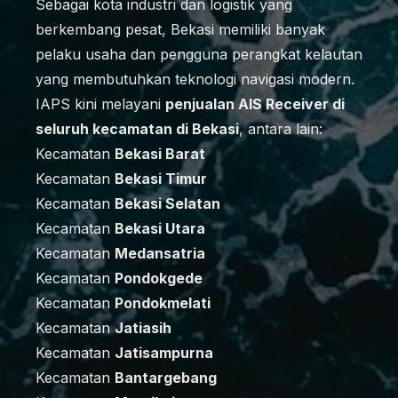
Sebagai kota industri dan logistik yang
berkembang pesat, Bekasi memiliki banyak
pelaku usaha dan pengguna perangkat kelautan
yang membutuhkan teknologi navigasi modern.
IAPS kini melayani
penjualan AIS Receiver di
seluruh kecamatan di Bekasi
, antara lain:
Kecamatan
Bekasi Barat
Kecamatan
Bekasi Timur
Kecamatan
Bekasi Selatan
Kecamatan
Bekasi Utara
Kecamatan
Medansatria
Kecamatan
Pondokgede
Kecamatan
Pondokmelati
Kecamatan
Jatiasih
Kecamatan
Jatisampurna
Kecamatan
Bantargebang