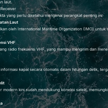
 laut.
 Receiver
kta yang perlu diketahui mengenai perangkat penting ini:
atan Laut
lkan oleh International Maritime Organization (IMO) untuk 
ensi VHF
ng radio frekuensi VHF, yang mampu mengirim dan meneri
nformasi kapal secara otomatis dalam hitungan detik, ter
lit
er modern kini sudah mendukung koneksi satelit, memungk
ia