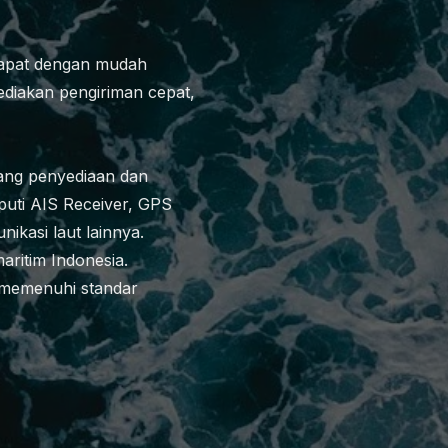
dapat dengan mudah
diakan pengiriman cepat,
ang penyediaan dan
iputi AIS Receiver, GPS
nikasi laut lainnya.
aritim Indonesia.
g memenuhi standar