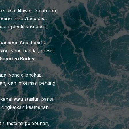
k bisa ditawar. Salah satu
ceiver
atau
Automatic
ngidentifikasi posisi,
nasional Asia Pasifik
logi yang handal, presisi,
bupaten Kudus
.
pal yang dilengkapi
an, dan informasi penting
kapal atau stasiun pantai.
 meningkatkan keamanan
an, instansi pelabuhan,