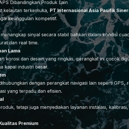
IAPS Dibandingkan Produk Lain
t kelautan terkemuka,
PT Internasional Asia Pasifik Siner
ai keunggulan kompetitif.
enangkap sinyal secara stabil bahkan dalam kondisi cua
urat dan real time.
han Lama
n korosi dan desain yang ringkas, perangkat ini cocok digu
ga kapal industri besar.
tem
ihubungkan dengan perangkat navigasi lain seperti GPS, r
si yang terpadu dan efisien.
al
oduk, tetapi juga menyediakan layanan instalasi, kalibrasi
Kualitas Premium