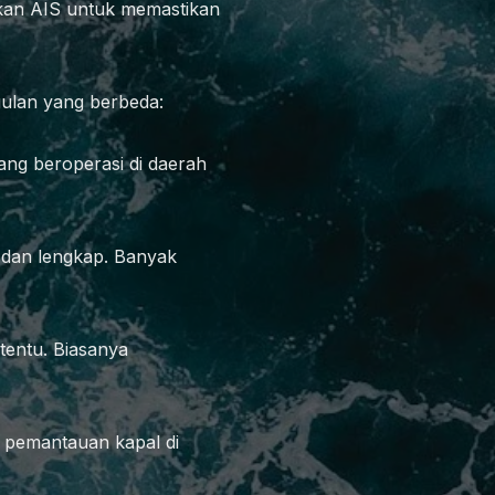
atkan AIS untuk memastikan
gulan yang berbeda:
ang beroperasi di daerah
t dan lengkap. Banyak
rtentu. Biasanya
k pemantauan kapal di