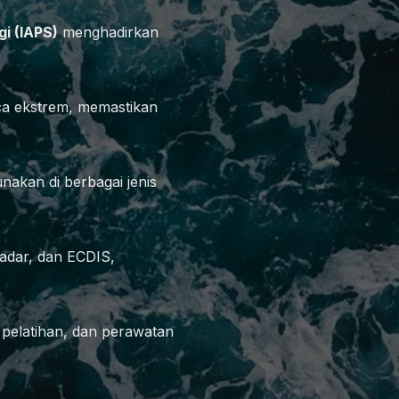
gi (IAPS)
menghadirkan
ca ekstrem, memastikan
nakan di berbagai jenis
adar, dan ECDIS,
, pelatihan, dan perawatan