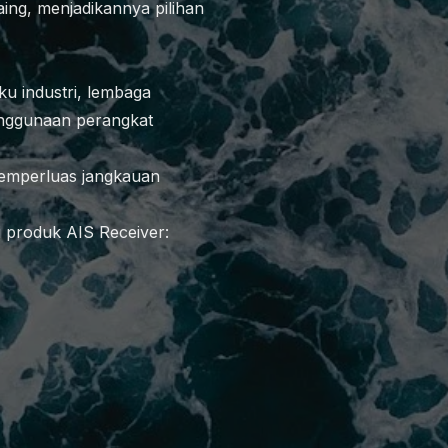
aing, menjadikannya pilihan
ku industri, lembaga
enggunaan perangkat
mperluas jangkauan
i produk AIS Receiver: