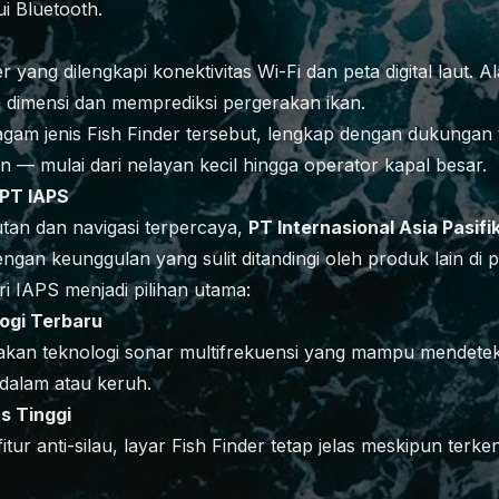
i Bluetooth.
r yang dilengkapi konektivitas Wi-Fi dan peta digital laut.
ga dimensi dan memprediksi pergerakan ikan.
am jenis Fish Finder tersebut, lengkap dengan dukungan 
 — mulai dari nelayan kecil hingga operator kapal besar.
 PT IAPS
utan dan navigasi terpercaya,
PT Internasional Asia Pasifik
gan keunggulan yang sulit ditandingi oleh produk lain di 
i IAPS menjadi pilihan utama:
logi Terbaru
kan teknologi sonar multifrekuensi yang mampu mendeteks
 dalam atau keruh.
s Tinggi
fitur anti-silau, layar Fish Finder tetap jelas meskipun ter