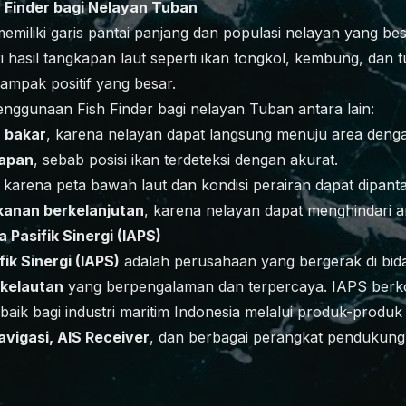
 Finder bagi Nelayan Tuban
miliki garis pantai panjang dan populasi nelayan yang be
hasil tangkapan laut seperti ikan tongkol, kembung, dan t
dampak positif yang besar.
nggunaan Fish Finder bagi nelayan Tuban antara lain:
n bakar
, karena nelayan dapat langsung menuju area dengan
kapan
, sebab posisi ikan terdeteksi dengan akurat.
, karena peta bawah laut dan kondisi perairan dapat dipanta
kanan berkelanjutan
, karena nelayan dapat menghindari a
a Pasifik Sinergi (IAPS)
fik Sinergi (IAPS)
adalah perusahaan yang bergerak di bi
 kelautan
yang berpengalaman dan terpercaya. IAPS berk
baik bagi industri maritim Indonesia melalui produk-produ
avigasi, AIS Receiver
, dan berbagai perangkat pendukung 