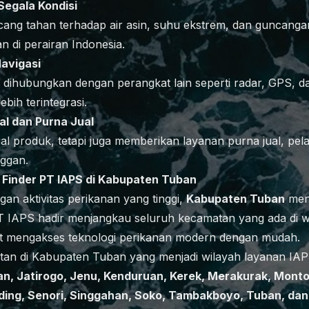
Segala Kondisi
ncang tahan terhadap air asin, suhu ekstrem, dan guncangan
 di perairan Indonesia.
Navigasi
t dihubungkan dengan perangkat lain seperti radar, GPS, 
bih terintegrasi.
al dan Purna Jual
l produk, tetapi juga memberikan layanan purna jual, pel
nggan.
 Finder PT IAPS di Kabupaten Tuban
gan aktivitas perikanan yang tinggi,
Kabupaten Tuban
menj
T IAPS hadir menjangkau seluruh kecamatan yang ada di wi
at mengakses teknologi perikanan modern dengan mudah.
an di Kabupaten Tuban yang menjadi wilayah layanan IAP
an, Jatirogo, Jenu, Kenduruan, Kerek, Merakurak, Monto
ing, Senori, Singgahan, Soko, Tambakboyo, Tuban, dan