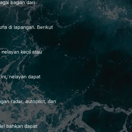
gai bagian dari
una di lapangan. Berikut
 nelayan kecil atau
ini, nelayan dapat
ngan radar, autopilot, dan
del bahkan dapat