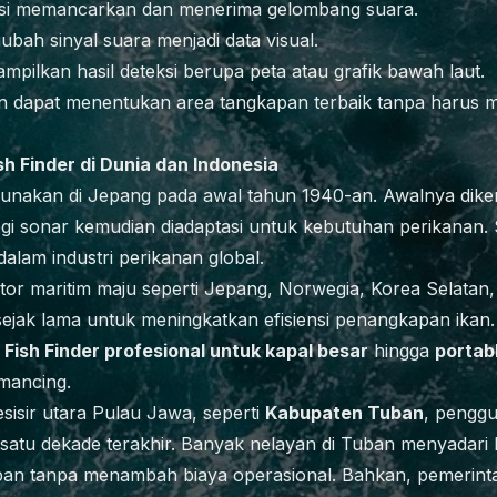
gsi memancarkan dan menerima gelombang suara.
ubah sinyal suara menjadi data visual.
mpilkan hasil deteksi berupa peta atau grafik bawah laut.
ayan dapat menentukan area tangkapan terbaik tanpa haru
h Finder di Dunia dan Indonesia
digunakan di Jepang pada awal tahun 1940-an. Awalnya di
ogi sonar kemudian diadaptasi untuk kebutuhan perikanan. Se
alam industri perikanan global.
r maritim maju seperti Jepang, Norwegia, Korea Selatan, 
jak lama untuk meningkatkan efisiensi penangkapan ikan. Ki
i
Fish Finder profesional untuk kapal besar
hingga
portabl
emancing.
esisir utara Pulau Jawa, seperti
Kabupaten Tuban
, penggu
 satu dekade terakhir. Banyak nelayan di Tuban menyadari
pan tanpa menambah biaya operasional. Bahkan, pemerint