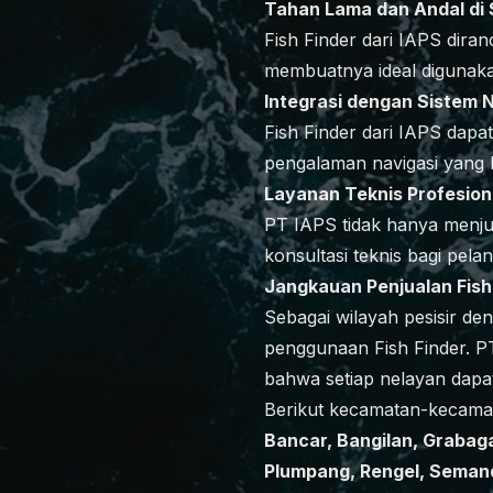
Tahan Lama dan Andal di 
Fish Finder dari IAPS dira
membuatnya ideal digunakan
Integrasi dengan Sistem 
Fish Finder dari IAPS dapa
pengalaman navigasi yang le
Layanan Teknis Profesion
PT IAPS tidak hanya menjua
konsultasi teknis bagi pela
Jangkauan Penjualan Fish
Sebagai wilayah pesisir den
penggunaan Fish Finder. P
bahwa setiap nelayan dap
Berikut kecamatan-kecamat
Bancar, Bangilan, Grabag
Plumpang, Rengel, Semand