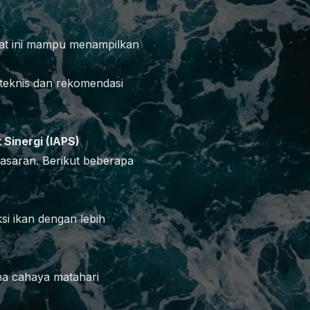
 Alat ini mampu menampilkan
teknis dan rekomendasi
 Sinergi (IAPS)
pasaran. Berikut beberapa
i ikan dengan lebih
kena cahaya matahari