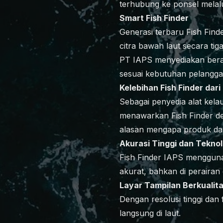
terhubung ke ponsel melalu
Smart Fish Finder
Generasi terbaru Fish Finde
citra bawah laut secara ti
PT IAPS menyediakan berag
sesuai kebutuhan pelanggan
Kelebihan Fish Finder dari
Sebagai penyedia alat kela
menawarkan Fish Finder den
alasan mengapa produk dar
Akurasi Tinggi dan Tekno
Fish Finder IAPS mengguna
akurat, bahkan di perairan
Layar Tampilan Berkualita
Dengan resolusi tinggi dan 
langsung di laut.