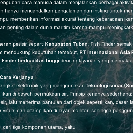
mengubah cara manusia dalam menjalankan berbagai aktivit
an hanya mengandalkan pengalaman dan insting untuk mencar
pu memberikan informasi akurat tentang keberadaan ikan
agian penting dalam dunia maritim karena mampu meningkatka
aerah pesisir seperti
Kabupaten Tuban
, Fish Finder semak
am mendukung kebutuhan tersebut,
PT Internasional Asia P
h Finder berkualitas tinggi
dengan layanan yang mencakup
 Cara Kerjanya
rangkat elektronik yang menggunakan
teknologi sonar (S
ikan di bawah permukaan air. Prinsip kerjanya sederhana:
r, lalu menerima pantulan dari objek seperti ikan, dasar l
a visual dan ditampilkan di layar monitor, sehingga penggu
i dari tiga komponen utama, yaitu: