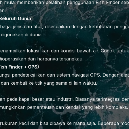
h mulai memberikan pelatihan penggunaan Fish Finder seba
an.
 Seluruh Dunia
rbagai jenis dan fitur, disesuaikan dengan kebutuhan pengg
digunakan di dunia:
menampilkan lokasi ikan dan kondisi bawah air. Cocok untuk
operasikan dan harganya terjangkau.
ish Finder + GPS)
ngsi pendeteksi ikan dan sistem navigasi GPS. Dengan alat 
an kembali ke titik yang sama di lain waktu.
kan pada kapal besar atau industri. Biasanya terintegrasi de
memungkinkan pemantauan dan kendali yang lebih kompleks.
erukuran kecil dan bisa dibawa ke mana saja. Beberapa mo