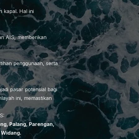
 kapal. Hal ini
dan AIS, memberikan
atihan penggunaan, serta
adi pasar potensial bagi
layah ini, memastikan
S:
ng, Palang, Parengan,
 Widang.