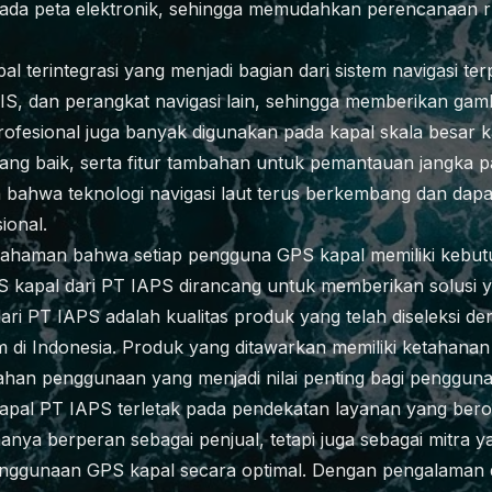
 pada peta elektronik, sehingga memudahkan perencanaan rut
pal terintegrasi yang menjadi bagian dari sistem navigasi ter
S, dan perangkat navigasi lain, sehingga memberikan gamb
rofesional juga banyak digunakan pada kapal skala besar ka
 yang baik, serta fitur tambahan untuk pemantauan jangka 
 bahwa teknologi navigasi laut terus berkembang dan dapa
ional.
ahaman bahwa setiap pengguna GPS kapal memiliki kebut
PS kapal dari PT IAPS dirancang untuk memberikan solusi y
ari PT IAPS adalah kualitas produk yang telah diseleksi d
m di Indonesia. Produk yang ditawarkan memiliki ketahanan 
dahan penggunaan yang menjadi nilai penting bagi pengguna
kapal PT IAPS terletak pada pendekatan layanan yang bero
hanya berperan sebagai penjual, tetapi juga sebagai mitr
ggunaan GPS kapal secara optimal. Dengan pengalaman 