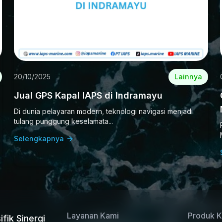
20/10/2025
Lainnya
Jual GPS Kapal IAPS di Indramayu
Di dunia pelayaran modern, teknologi navigasi menjadi
tulang punggung keselamata...
Selengkapnya
Layanan Kami
Produk 
ifik Sinergi