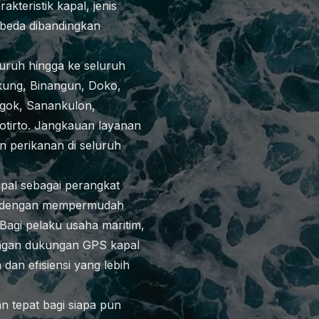
teristik kapal, jenis
erbeda dibandingkan
uruh hingga ke seluruh
kung, Binangun, Doko,
gok, Sanankulon,
otirto. Jangkauan layanan
 perikanan di seluruh
apal sebagai perangkat
as dengan mempermudah
 Bagi pelaku usaha maritim,
engan dukungan GPS kapal
 dan efisiensi yang lebih
n tepat bagi siapa pun