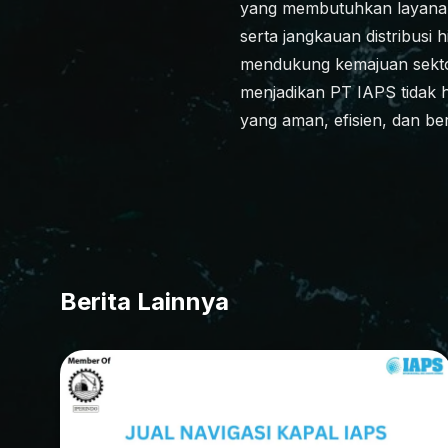
yang membutuhkan layanan 
serta jangkauan distribusi 
mendukung kemajuan sektor
menjadikan PT IAPS tidak ha
yang aman, efisien, dan ber
Berita Lainnya