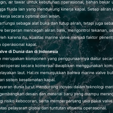
ingin, air tawar untuk kebutuhan operasional, bahan bakar
gga fluida lain yang mendukung kinerja kapal. Setiap aliran 
bekerja secara optimal dan aman.
rfungsi sebagai alat buka dan tutup aliran, tetapi juga se
lve berperan mencegah aliran balik, mengontrol tekanan, 
 Oleh karena itu, kualitas marine valve menjadi faktor pene
 operasional kapal.
ve di Dunia dan di Indonesia
ve merupakan komponen yang penggunaannya diatur secara 
g beroperasi secara komersial diwajibkan menggunakan k
elayakan laut. Hal ini menunjukkan bahwa marine valve bu
ari sistem keselamatan kapal.
yaran dunia turut mendorong inovasi dalam teknologi mari
ngembangkan desain dan material baru yang mampu menin
i risiko kebocoran, serta memperpanjang usia pakai valve. 
itas pelayaran global dan tuntutan efisiensi operasional.