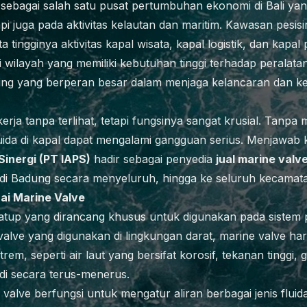
sebagai salah satu pusat pertumbuhan ekonomi di Bali ya
api juga pada aktivitas kelautan dan maritim. Kawasan pesis
tingginya aktivitas kapal wisata, kapal logistik, dan kapal
wilayah yang memiliki kebutuhan tinggi terhadap peralatan
ng yang berperan besar dalam menjaga kelancaran dan ke
kerja tanpa terlihat, tetapi fungsinya sangat krusial. Tanpa
 fluida di kapal dapat mengalami gangguan serius. Menjawab
 Sinergi (PT IAPS)
hadir sebagai penyedia
jual marine valv
m di Badung secara menyeluruh, hingga ke seluruh kecamat
i Marine Valve
katup yang dirancang khusus untuk digunakan pada sistem p
alve yang digunakan di lingkungan darat, marine valve ha
rem, seperti air laut yang bersifat korosif, tekanan tinggi, 
di secara terus-menerus.
valve berfungsi untuk mengatur aliran berbagai jenis fluida.