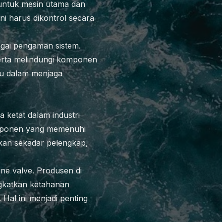
 untuk mesin utama dan
ini harus dikontrol secara
bagai pengaman sistem.
serta melindungi komponen
ntu dalam menjaga
ketat dalam industri
omponen yang memenuhi
kan sekadar pelengkap,
ne valve. Produsen di
gkatkan ketahanan
Hal ini menjadi penting