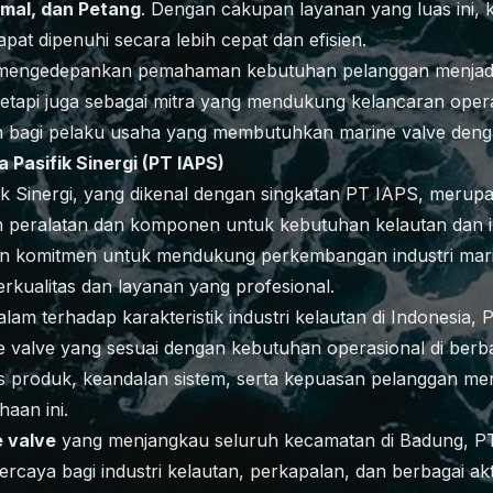
mal, dan Petang
. Dengan cakupan layanan yang luas ini, 
pat dipenuhi secara lebih cepat dan efisien.
 mengedepankan pemahaman kebutuhan pelanggan menjadi
tetapi juga sebagai mitra yang mendukung kelancaran operas
h bagi pelaku usaha yang membutuhkan marine valve dengan
a Pasifik Sinergi (PT IAPS)
fik Sinergi, yang dikenal dengan singkatan PT IAPS, meru
 peralatan dan komponen untuk kebutuhan kelautan dan in
an komitmen untuk mendukung perkembangan industri marit
kualitas dan layanan yang profesional.
 terhadap karakteristik industri kelautan di Indonesia,
e valve yang sesuai dengan kebutuhan operasional di berb
 produk, keandalan sistem, serta kepuasan pelanggan menj
haan ini.
e valve
yang menjangkau seluruh kecamatan di Badung, P
rcaya bagi industri kelautan, perkapalan, dan berbagai akti