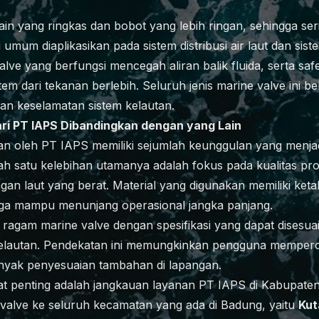
sain yang ringkas dan bobot yang lebih ringan, sehingga se
i umum diaplikasikan pada sistem distribusi air laut dan sist
alve yang berfungsi mencegah aliran balik fluida, serta safe
m dari tekanan berlebih. Seluruh jenis marine valve ini be
an keselamatan sistem kelautan.
ari PT IAPS Dibandingkan dengan yang Lain
an oleh PT IAPS memiliki sejumlah keunggulan yang menjad
alah satu kelebihan utamanya adalah fokus pada kualitas p
gan laut yang berat. Material yang digunakan memiliki keta
gga mampu menunjang operasional jangka panjang.
ragam marine valve dengan spesifikasi yang dapat disesu
 kelautan. Pendekatan ini memungkinkan pengguna memperol
nyak penyesuaian tambahan di lapangan.
at penting adalah jangkauan layanan PT IAPS di Kabupat
 valve ke seluruh kecamatan yang ada di Badung, yaitu
Kut