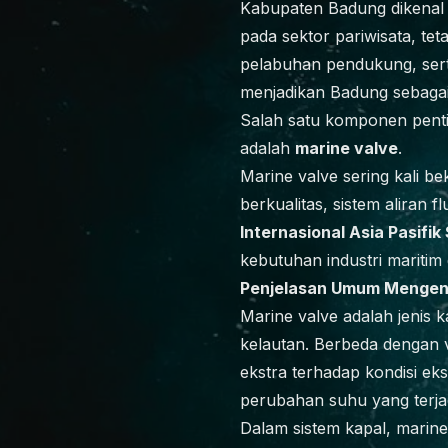
Kabupaten Badung dikenal 
pada sektor pariwisata, tet
pelabuhan pendukung, serta 
menjadikan Badung sebagai 
Salah satu komponen penti
adalah
marine valve
.
Marine valve sering kali be
berkualitas, sistem aliran
Internasional Asia Pasifik
kebutuhan industri mariti
Penjelasan Umum Mengena
Marine valve adalah jenis 
kelautan. Berbeda dengan v
ekstra terhadap kondisi ekst
perubahan suhu yang terja
Dalam sistem kapal, marine 