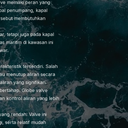
lve memiliki peran yang
kapal penumpang, kapal
 tersebut membutuhkan
r, tetapi juga pada kapal
as maritim di kawasan ini
war.
kteristik tersendiri. Salah
tau menutup aliran secara
iran yang signifikan.
 bertahap. Globe valve
 kontrol aliran yang lebih
ang rendah. Valve ini
 serta relatif mudah