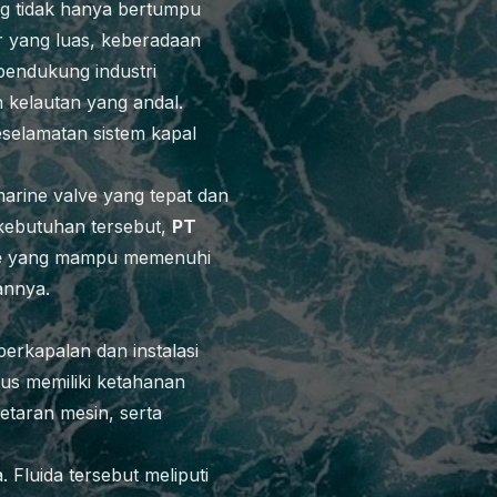
ng tidak hanya bertumpu
ir yang luas, keberadaan
 pendukung industri
 kelautan yang andal.
selamatan sistem kapal
 marine valve yang tepat dan
 kebutuhan tersebut,
PT
e
yang mampu memenuhi
annya.
erkapalan dan instalasi
rus memiliki ketahanan
getaran mesin, serta
 Fluida tersebut meliputi