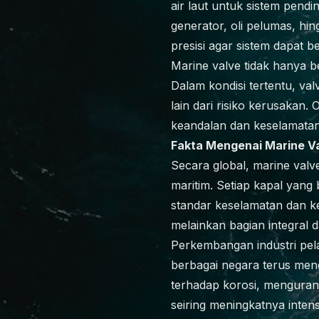
air laut untuk sistem pend
generator, oli pelumas, hin
presisi agar sistem dapat 
Marine valve tidak hanya be
Dalam kondisi tertentu, va
lain dari risiko kerusakan.
keandalan dan keselamatan
Fakta Mengenai Marine Val
Secara global, marine val
maritim. Setiap kapal yan
standar keselamatan dan k
melainkan bagian integral d
Perkembangan industri pela
berbagai negara terus me
terhadap korosi, mengurang
seiring meningkatnya intens