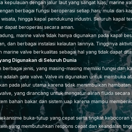
ra kepulauan dengan jalur laut yang sangat luas, marine va
dengan berbagai fungsi beroperasi setiap hari, mulai dari 
l wisata, hingga kapal pendukung industri. Seluruh kapal
ar dapat beroperasi secara aman.
Badung, marine valve tidak hanya digunakan pada kapal besa
, dan berbagai instalasi kelautan lainnya. Tingginya aktivit
marine valve berkualitas sebagai hal yang tidak dapat dita
 yang Digunakan di Seluruh Dunia
 berbagai jenis, yang masing-masing memiliki fungsi dan kara
m adalah gate valve. Valve ini digunakan untuk membuka a
ikan pada jalur utama karena tidak menimbulkan hambatan al
 valve, yang dirancang untuk mengatur aliran fluida secara
tem bahan bakar dan sistem uap karena mampu memberikan
mekanisme buka-tutup yang cepat serta tingkat kebocoran y
tem yang membutuhkan respons cepat dan keandalan tinggi,