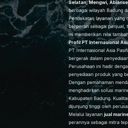
Selatan, Mengwi, Abianse
berbagai wilayah Badung da
Pendekatan layanan yang
berperan sebagai penjual, 
ini memberikan nilai tamba
Profil PT Internasional Asi
PT Internasional Asia Pasi
bergerak dalam penyediaan
Perusahaan ini hadir deng
penyediaan produk yang ber
Dengan pemahaman mendalam
menghadirkan solusi marin
Kabupaten Badung. Kualitas
dijunjung tinggi oleh perusa
Melalui layanan
jual marin
perannya sebagai mitra tepe