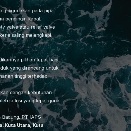
ring digunakan pada pipa
em pendingin kapal.
ty valve atau relief valve
kerja saling melengkapi
ikannya pilihan tepat bagi
roduk yang dirancang untuk
hanan tinggi terhadap
aikan dengan kebutuhan
eh solusi yang tepat guna,
en Badung. PT IAPS
a, Kuta Utara, Kuta