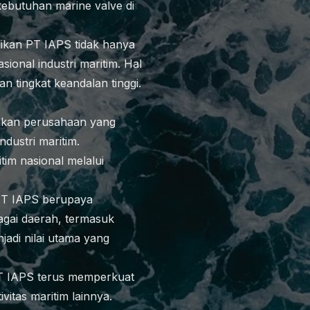
kebutuhan marine valve di
kan PT IAPS tidak hanya
ional industri maritim. Hal
 tingkat keandalan tinggi.
pakan perusahaan yang
dustri maritim.
im nasional melalui
 PT IAPS berupaya
agai daerah, termasuk
adi nilai utama yang
T IAPS terus memperkuat
vitas maritim lainnya.