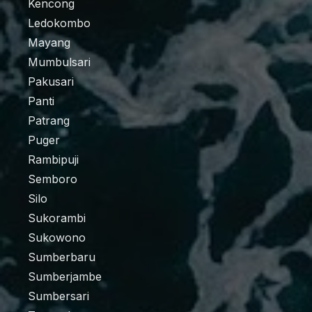
Kencong
Ledokombo
Mayang
Mumbulsari
Pakusari
Panti
Patrang
Puger
Rambipuji
Semboro
Silo
Sukorambi
Sukowono
Sumberbaru
Sumberjambe
Sumbersari