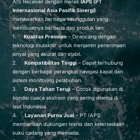
AIS Receiver dengan merek
IAPS (PT
Internasional Asia Pasifik Sinergi)
menawarkan berbagai keunggulan yang
membuatnya berbeda dari produk lain:
1.
Kualitas Premium
– Dirancang dengan
teknologi mutakhir untuk menjamin penerimaan
sinyal yang akurat dan stabil.
2.
Kompatibilitas Tinggi
– Dapat terhubung
dengan berbagai perangkat navigasi kapal dan
sistem monitoring pelabuhan.
3.
Daya Tahan Teruji
– Cocok digunakan di
kondisi cuaca ekstrem yang sering ditemui di
laut Indonesia.
4.
Layanan Purna Jual
– PT IAPS
memberikan dukungan teknis dan ketersediaan
suku cadang yang memadai.